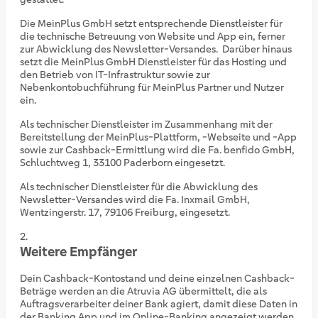
Die MeinPlus GmbH setzt entsprechende Dienstleister für
die technische Betreuung von Website und App ein, ferner
zur Abwicklung des Newsletter-Versandes.
Darüber hinaus
setzt die MeinPlus GmbH Dienstleister für das Hosting und
den Betrieb von IT-Infrastruktur sowie zur
Nebenkontobuchführung für MeinPlus Partner und Nutzer
ein.
Als technischer Dienstleister im Zusammenhang mit der
Bereitstellung der MeinPlus-Plattform, -Webseite und -App
sowie zur Cashback-Ermittlung wird die Fa. benfido GmbH,
Schluchtweg 1, 33100 Paderborn eingesetzt.
Als technischer Dienstleister für die Abwicklung des
Newsletter-Versandes wird die Fa. Inxmail GmbH,
Wentzingerstr. 17, 79106 Freiburg, eingesetzt.
Weitere Empfänger
Dein Cashback-Kontostand und deine einzelnen Cashback-
Beträge werden an die Atruvia AG übermittelt, die als
Auftragsverarbeiter deiner Bank agiert, damit diese Daten in
der Banking App und im Online-Banking angezeigt werden