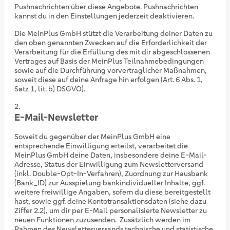
Pushnachrichten über diese Angebote. Pushnachrichten
kannst du in den Einstellungen jederzeit deaktivieren.
Die MeinPlus GmbH stützt die Verarbeitung deiner Daten zu
den oben genannten Zwecken auf die Erforderlichkeit der
Verarbeitung für die Erfüllung des mit dir abgeschlossenen
Vertrages auf Basis der MeinPlus Teilnahmebedingungen
sowie auf die Durchführung vorvertraglicher Maßnahmen,
soweit diese auf deine Anfrage hin erfolgen (Art. 6 Abs. 1,
Satz 1, lit. b) DSGVO).
E-Mail-Newsletter
Soweit du gegenüber der MeinPlus GmbH eine
entsprechende Einwilligung erteilst, verarbeitet die
MeinPlus GmbH deine Daten, insbesondere deine E-Mail-
Adresse, Status der Einwilligung zum Newsletterversand
(inkl. Double-Opt-In-Verfahren), Zuordnung zur Hausbank
(Bank_ID) zur Ausspielung bankindividueller Inhalte, ggf.
weitere freiwillige Angaben, sofern du diese bereitgestellt
hast, sowie ggf. deine Kontotransaktionsdaten (siehe dazu
Ziffer 2.2), um dir per E-Mail personalisierte Newsletter zu
neuen Funktionen zuzusenden.
Zusätzlich werden im
Rahmen des Newsletterversands technische und statistische