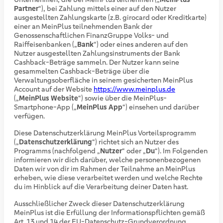
Partner
“), bei Zahlung mittels einer auf den Nutzer
ausgestellten Zahlungskarte (z.B. girocard oder Kreditkarte)
einer an MeinPlus teilnehmenden Bank der
Genossenschaftlichen FinanzGruppe Volks- und
Raiffeisenbanken („
Bank
“) oder eines anderen auf den
Nutzer ausgestellten Zahlungsinstruments der Bank
Cashback-Beträge sammeln. Der Nutzer kann seine
gesammelten Cashback-Beträge über die
Verwaltungsoberfläche in seinem gesicherten MeinPlus
Account auf der Website
https://www.meinplus.de
(„
MeinPlus Website
“) sowie über die MeinPlus-
Smartphone-App („
MeinPlus App
“) einsehen und darüber
verfügen.
Diese Datenschutzerklärung MeinPlus Vorteilsprogramm
(„
Datenschutzerklärung
“) richtet sich an Nutzer des
Programms (nachfolgend „
Nutzer
“ oder „
Du
“). Im Folgenden
informieren wir dich darüber, welche personenbezogenen
Daten wir von dir im Rahmen der Teilnahme an MeinPlus
erheben, wie diese verarbeitet werden und welche Rechte
du im Hinblick auf die Verarbeitung deiner Daten hast.
Ausschließlicher Zweck dieser Datenschutzerklärung
MeinPlus ist die Erfüllung der Informationspflichten gemäß
Art. 13 und 14 der EU-Datenschutz-Grundverordnung