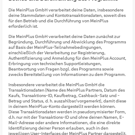
Die MeinPlus GmbH verarbeitet deine Daten, insbesondere
deine Stammdaten und Kontotransaktionsdaten, soweit dies
für den Betrieb und die Durchführung von MeinPlus
erforderlich ist.
Die MeinPlus GmbH verarbeitet deine Daten zunächst zur
Begründung, Durchführung und Abwicklung des Programms
auf Basis der MeinPlus-Teilnahmebedingungen,
einschließlich der Verarbeitung zur Registrierung,
Authentifizierung und Anmeldung für den MeinPlus Account,
Erbringung von technischen Supportleistungen,
Beantwortung von Fragen bzgl. des Programms sowie
zwecks Bereitstellung von Informationen zu dem Programm.
Insbesondere verarbeitet die MeinPlus GmbH die
Transaktionsdaten (Name des MeinPlus Partners, Datum des
Kaufs, Transaktions-ID, Kaufbetrag, Cashback-Satz und -
Betrag und Status, d. h. auszahlbar/vorgemerkt), damit diese
in deinem MeinPlus-Konto dargestellt werden können.
Diese Transaktionsdaten werden in pseudonymisierter Form,
d.h. nur mit der Transaktions-ID und ohne deinen Namen, E-
Mail-Adresse oder andere Informationen, die eine direkte
Identifizierung deiner Person erlauben, auch in den
jeweiligen User-Interfaces der MeinPlus Partner dargestellt.