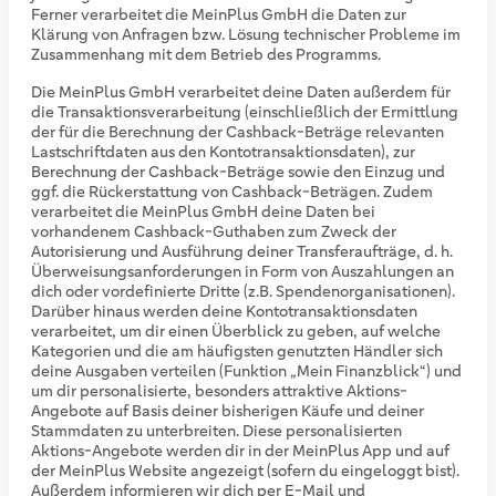
Ferner verarbeitet die MeinPlus GmbH die Daten zur
Klärung von Anfragen bzw. Lösung technischer Probleme im
Zusammenhang mit dem Betrieb des Programms.
Die MeinPlus GmbH verarbeitet deine Daten außerdem für
die Transaktionsverarbeitung (einschließlich der Ermittlung
der für die Berechnung der Cashback-Beträge relevanten
Lastschriftdaten aus den Kontotransaktionsdaten), zur
Berechnung der Cashback-Beträge sowie den Einzug und
ggf. die Rückerstattung von Cashback-Beträgen. Zudem
verarbeitet die MeinPlus GmbH deine Daten bei
vorhandenem Cashback-Guthaben zum Zweck der
Autorisierung und Ausführung deiner Transferaufträge, d. h.
Überweisungsanforderungen in Form von Auszahlungen an
dich oder vordefinierte Dritte (z.B. Spendenorganisationen).
Darüber hinaus werden deine Kontotransaktionsdaten
verarbeitet, um dir einen Überblick zu geben, auf welche
Kategorien und die am häufigsten genutzten Händler sich
deine Ausgaben verteilen (Funktion „Mein Finanzblick“) und
um dir personalisierte, besonders attraktive Aktions-
Angebote auf Basis deiner bisherigen Käufe und deiner
Stammdaten zu unterbreiten. Diese personalisierten
Aktions-Angebote werden dir in der MeinPlus App und auf
der MeinPlus Website angezeigt (sofern du eingeloggt bist).
Außerdem informieren wir dich per E-Mail und