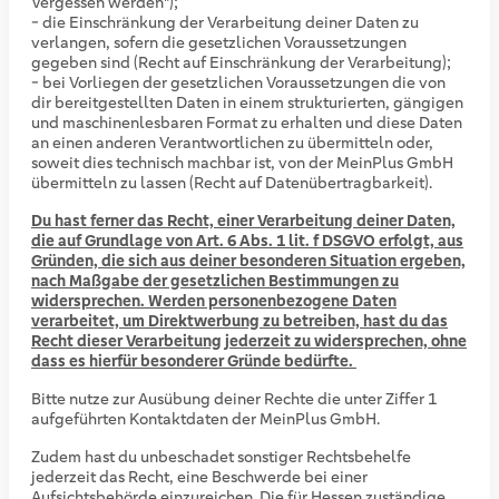
Vergessen werden");
- die Einschränkung der Verarbeitung deiner Daten zu
verlangen, sofern die gesetzlichen Voraussetzungen
gegeben sind (Recht auf Einschränkung der Verarbeitung);
- bei Vorliegen der gesetzlichen Voraussetzungen die von
dir bereitgestellten Daten in einem strukturierten, gängigen
und maschinenlesbaren Format zu erhalten und diese Daten
an einen anderen Verantwortlichen zu übermitteln oder,
soweit dies technisch machbar ist, von der MeinPlus GmbH
übermitteln zu lassen (Recht auf Datenübertragbarkeit).
Du hast ferner das Recht, einer Verarbeitung deiner Daten,
die auf Grundlage von Art. 6 Abs. 1 lit. f DSGVO erfolgt, aus
Gründen, die sich aus deiner besonderen Situation ergeben,
nach Maßgabe der gesetzlichen Bestimmungen zu
widersprechen. Werden personenbezogene Daten
verarbeitet, um Direktwerbung zu betreiben, hast du das
Recht dieser Verarbeitung jederzeit zu widersprechen, ohne
dass es hierfür besonderer Gründe bedürfte.
Bitte nutze zur Ausübung deiner Rechte die unter Ziffer 1
aufgeführten Kontaktdaten der MeinPlus GmbH.
Zudem hast du unbeschadet sonstiger Rechtsbehelfe
jederzeit das Recht, eine Beschwerde bei einer
Aufsichtsbehörde einzureichen. Die für Hessen zuständige